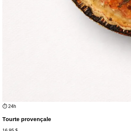
⏱
24h
Tourte provençale
16.95
$