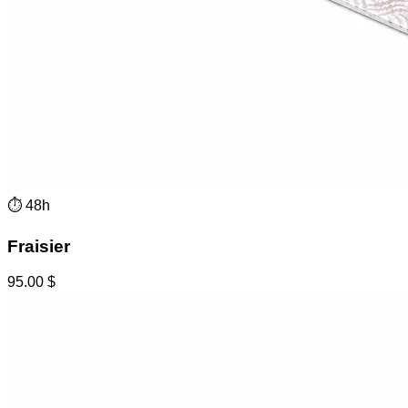
⏱
48h
Fraisier
95.00
$