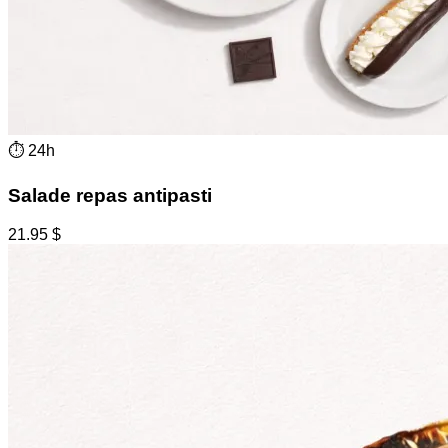
⏱
24h
Salade repas antipasti
21.95
$